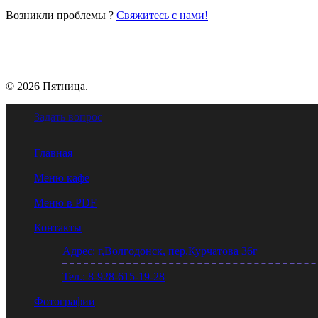
Возникли проблемы ?
Свяжитесь с нами!
© 2026 Пятница.
Задать вопрос
Главная
Меню кафе
Меню в PDF
Контакты
Адрес: г,Волгодонск, пер.Курчатова 36г
Тел.: 8-928-615-19-28
Фотографии